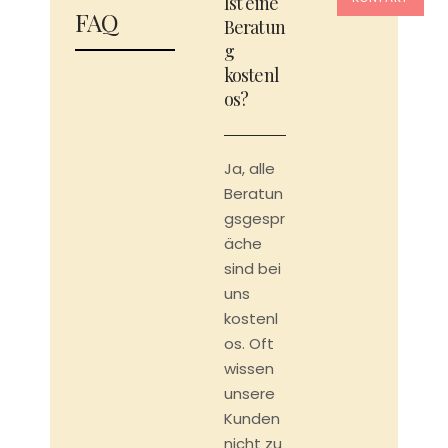
Ist eine
FAQ
Beratun
g
kostenl
os?
Ja, alle
Beratun
gsgespr
äche
sind bei
uns
kostenl
os. Oft
wissen
unsere
Kunden
nicht zu