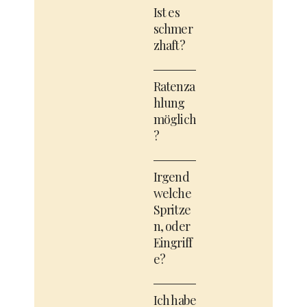
Ist es
schmer
zhaft?
Ratenza
hlung
möglich
?
Irgend
welche
Spritze
n, oder
Eingriff
e?
Ich habe