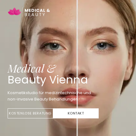
Medical &
Beauty Vienna
Kosmetikstudio für medizintechnische und
non-invasive Beauty Behandlungen.
KOSTENLOSE BERATUNG
KONTAKT