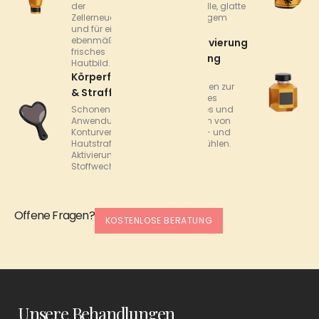
der
für sichtbar pralle, glatte
Zellerneuerung
Haut mit sofortigem
und für ein
Frischeeffekt.
ebenmäßiges,
Lymphaktivierung
frisches
& Entlastung
Hautbild.
Sanfte
Körperformung
Behandlungen zur
& Straffung
Förderung des
Schonende
Lymphflusses und
Anwendungen zur
zur Reduktion von
Konturverbesserung,
Spannungs- und
Hautstraffung und
Schweregefühlen.
Aktivierung des
Stoffwechsels.
Offene Fragen?
KOSTENLOSE BERATUNG
Unsere Behandlungen